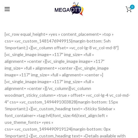
0
[vc_row equal_height= »yes » content_placement= »top »
css= ».vc_custom_1481476949915{margin-bottom: 5vh
!important;} »][vc_column offset= »vc_col-lg-8 vc_col-md-8″]
[vc_single_image image= »117″ img_size= »full »
alignment= »center »][vc_single_image image= »117″
img_size= »full » alignment= »center »][vc_single_image
image= »117″ img_size= »full » alignment= »center »]
[vc_single_image image= »117″ img_size= »full »
alignment= »center »][/vc_column][vc_column
woodmart_sticky_column= »true » offset= »vc_col-lg-4 vc_col-md-
4″ css= ».vc_custom_1494491003828{margin-bottom: 15px
!important;} »][vc_custom_heading text= »Sticky Sidebar »
font_container= »tag:h4|font_size:46|text_align:left »
use_theme_fonts= »yes »
css= ».vc_custom_1494490919124{margin-bottom: 0px
!important;} »][vc_custom_heading text= »Details available with