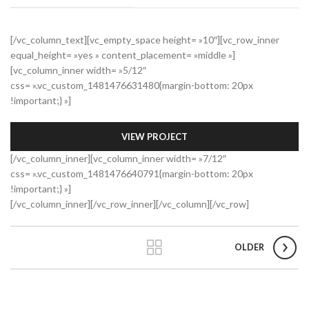
[/vc_column_text][vc_empty_space height= »10″][vc_row_inner
equal_height= »yes » content_placement= »middle »]
[vc_column_inner width= »5/12″
css= ».vc_custom_1481476631480{margin-bottom: 20px
!important;} »]
VIEW PROJECT
[/vc_column_inner][vc_column_inner width= »7/12″
css= ».vc_custom_1481476640791{margin-bottom: 20px
!important;} »]
[/vc_column_inner][/vc_row_inner][/vc_column][/vc_row]
OLDER