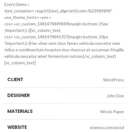
Every Demo »
font_container= »tag:h5|text_align:left|color:%23989898″
use_theme_fonts= »yes »
css= ».vc_custom_1481474849849{margin-bottom: 25px
!important;} »][vc_column_text
css= ».vc_custom_1481474845707{margin-bottom: 20px
!important;} »]Hac vitae sem class fames vehicula nascetur nam
tellus a condimentum inceptos mus rhoncus et accumsan fringilla
vehicula nascetur amet fermentum rutrum.[/vc_column_text]
[vc_column_text]
CLIENT
WordPress
DESIGNER
John Doe
MATERIALS
Wood, Paper
WEBSITE
xtemos.com/wood