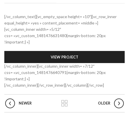
[/vc_column_text][vc_empty_space height= »10″][vc_row_inner
equal_height= »yes » content_placement= »middle »]
[vc_column_inner width= »5/12″
css= ».vc_custom_1481476631480{margin-bottom: 20px
!important;} »]
VIEW PROJECT
[/vc_column_inner][vc_column_inner width= »7/12″
css= ».vc_custom_1481476640791{margin-bottom: 20px
!important;} »]
[/vc_column_inner][/vc_row_inner][/vc_column][/vc_row]
NEWER
OLDER