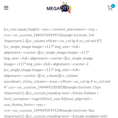
0
[vc_row equal_height= »yes » content_placement= »top »
css= ».vc_custom_1481476949915{margin-bottom: 5vh
!important;} »][vc_column offset= »vc_col-lg-8 vc_col-md-8″]
[vc_single_image image= »117″ img_size= »full »
alignment= »center »][vc_single_image image= »117″
img_size= »full » alignment= »center »][vc_single_image
image= »117″ img_size= »full » alignment= »center »]
[vc_single_image image= »117″ img_size= »full »
alignment= »center »][/vc_column][vc_column
woodmart_sticky_column= »true » offset= »vc_col-lg-4 vc_col-md-
4″ css= ».vc_custom_1494491003828{margin-bottom: 15px
!important;} »][vc_custom_heading text= »Sticky Sidebar »
font_container= »tag:h4|font_size:46|text_align:left »
use_theme_fonts= »yes »
css= ».vc_custom_1494490919124{margin-bottom: 0px
!important;} »][vc_custom_heading text= »Details available with