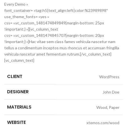
Every Demo »
font_container= »tag:h5|text_align:left|color:%23989898″
use_theme_fonts= »yes »
css= ».vc_custom_1481474849849{margin-bottom: 25px
!important;} »][vc_column_text
css= ».vc_custom_1481474845707{margin-bottom: 20px
!important;} »]Hac vitae sem class fames vehicula nascetur nam
tellus a condimentum inceptos mus rhoncus et accumsan fringilla
vehicula nascetur amet fermentum rutrum.[/vc_column_text]
[vc_column_text]
CLIENT
WordPress
DESIGNER
John Doe
MATERIALS
Wood, Paper
WEBSITE
xtemos.com/wood