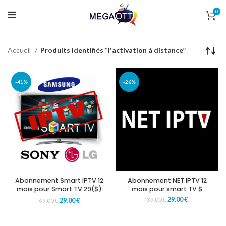
0
Accueil
Produits identifiés “l'activation à distance”
-41%
-26%
Abonnement Smart IPTV 12
Abonnement NET IPTV 12
mois pour Smart TV 29($)
mois pour smart TV $
29.00
€
39.00
€
29.00
€
49.00
€