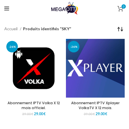
0
Accueil
Produits identifiés “SKY”
-26%
-26%
Abonnement IPTV Volka X 12
Abonnement IPTV Xplayer
mois officiel.
VolkaTV X 12 mois.
29.00
€
29.00
€
39.00
€
39.00
€