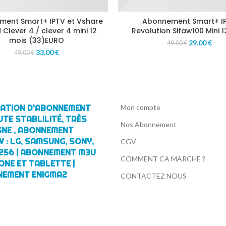
ent Smart+ IPTV et Vshare
Abonnement Smart+ I
 Clever 4 / clever 4 mini 12
Revolution Sifaw100 Mini 1
mois (33)EURO
29.00
€
49.00
€
33.00
€
49.00
€
IVATION D'ABONNEMENT
Mon compte
UTE STABLILITÉ, TRÈS
Nos Abonnement
GNE , ABONNEMENT
 : LG, SAMSUNG, SONY,
CGV
256 | ABONNEMENT M3U
COMMENT CA MARCHE ?
ONE ET TABLETTE |
NEMENT ENIGMA2
CONTACTEZ NOUS