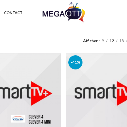
CONTACT
Afficher
9
12
18
-41%