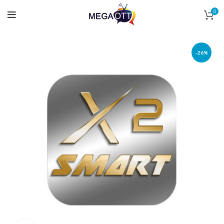
0
-26%