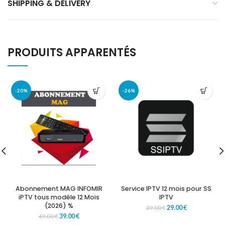
SHIPPING & DELIVERY
PRODUITS APPARENTÉS
-20%
-26%
Abonnement MAG INFOMIR
Service IPTV 12 mois pour SS
iPTV tous modèle 12 Mois
IPTV
(2026) %
29.00
€
39.00
€
39.00
€
49.00
€