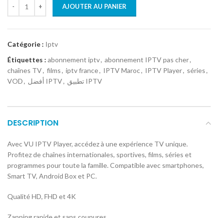
AJOUTER AU PANIER
Catégorie :
Iptv
Étiquettes :
abonnement iptv
,
abonnement IPTV pas cher
,
chaînes TV
,
films
,
iptv france
,
IPTV Maroc
,
IPTV Player
,
séries
,
VOD
,
أفضل IPTV
,
تطبيق IPTV
DESCRIPTION
Avec VU IPTV Player, accédez à une expérience TV unique.
Profitez de chaînes internationales, sportives, films, séries et
programmes pour toute la famille. Compatible avec smartphones,
Smart TV, Android Box et PC.
Qualité HD, FHD et 4K
Zapping rapide et sans coupures