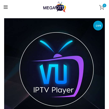
0
-26%