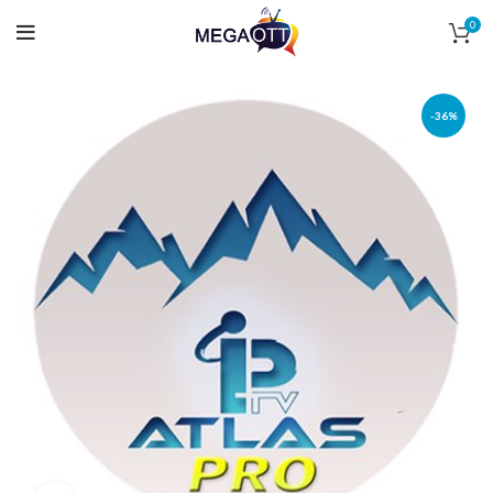
0
-36%