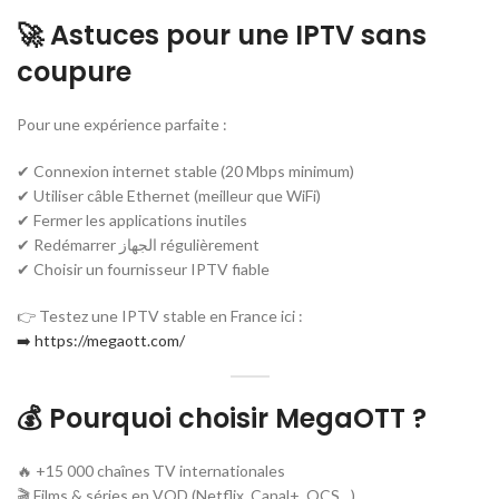
🚀 Astuces pour une IPTV sans
coupure
Pour une expérience parfaite :
✔ Connexion internet stable (20 Mbps minimum)
✔ Utiliser câble Ethernet (meilleur que WiFi)
✔ Fermer les applications inutiles
✔ Redémarrer الجهاز régulièrement
✔ Choisir un fournisseur IPTV fiable
👉 Testez une IPTV stable en France ici :
➡️ https://megaott.com/
💰 Pourquoi choisir MegaOTT ?
🔥 +15 000 chaînes TV internationales
🎬 Films & séries en VOD (Netflix, Canal+, OCS…)