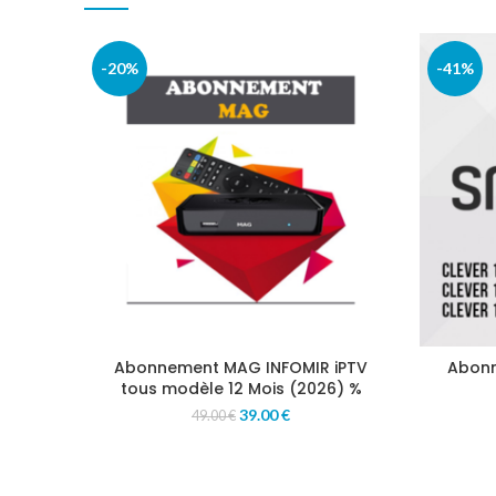
-20%
-41%
Abonnement MAG INFOMIR iPTV
Abonn
tous modèle 12 Mois (2026) %
39.00
€
49.00
€