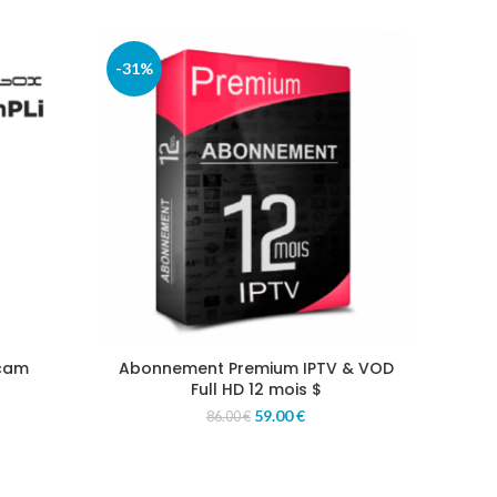
-31%
-41%
cam
Abonnement Premium IPTV & VOD
Abonn
Full HD 12 mois $
59.00
€
86.00
€