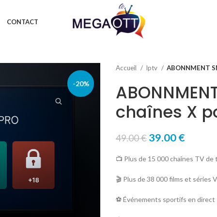
CONTACT
Accueil
Iptv
ABONNMENT SMA
-20%
ABONNMENT 
chaînes X p
39.00
€
49.00
€
📺 Plus de 15 000 chaînes TV de 
🎬 Plus de 38 000 films et séries
⚽️ Événements sportifs en direct