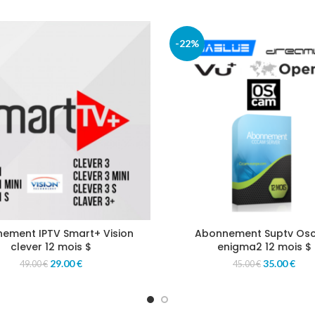
-22%
ement IPTV Smart+ Vision
Abonnement Suptv Os
clever 12 mois $
enigma2 12 mois $
29.00
€
35.00
€
49.00
€
45.00
€