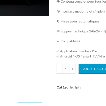
🌍 Contenu complet pour tous le
🧭 Interface moderne et simple à u
🔄 Mises à jour automatiques
💬 Support technique 24h/24 – 7j
🔹 Compatibilité
✅ Application Smarters Pro
✅ Android / iOS / Smart TV / Fire 
AJOUTER AU P
Catégorie :
Iptv