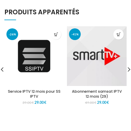
PRODUITS APPARENTÉS
-26%
-41%
Service IPTV 12 mois pour SS
Abonnement samsat IPTV
IPTV
12 mois (29)
29.00
€
29.00
€
39.00
€
49.00
€