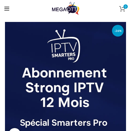
0
-26%