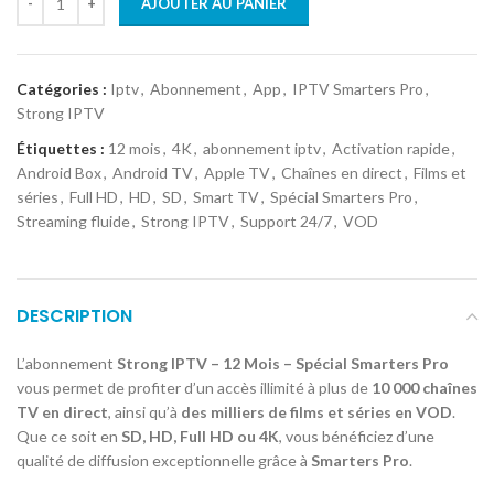
AJOUTER AU PANIER
Catégories :
Iptv
,
Abonnement
,
App
,
IPTV Smarters Pro
,
Strong IPTV
Étiquettes :
12 mois
,
4K
,
abonnement iptv
,
Activation rapide
,
Android Box
,
Android TV
,
Apple TV
,
Chaînes en direct
,
Films et
séries
,
Full HD
,
HD
,
SD
,
Smart TV
,
Spécial Smarters Pro
,
Streaming fluide
,
Strong IPTV
,
Support 24/7
,
VOD
DESCRIPTION
L’abonnement
Strong IPTV – 12 Mois – Spécial Smarters Pro
vous permet de profiter d’un accès illimité à plus de
10 000 chaînes
TV en direct
, ainsi qu’à
des milliers de films et séries en VOD
.
Que ce soit en
SD, HD, Full HD ou 4K
, vous bénéficiez d’une
qualité de diffusion exceptionnelle grâce à
Smarters Pro
.