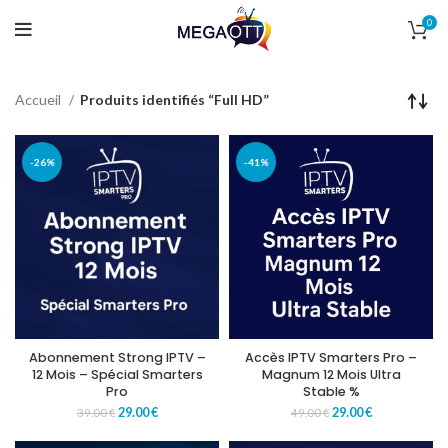
0
Accueil
Produits identifiés “Full HD”
-26%
-41%
Abonnement Strong IPTV –
Accès IPTV Smarters Pro –
12 Mois – Spécial Smarters
Magnum 12 Mois Ultra
Pro
Stable %
29.00
€
29.00
€
39.00
€
49.00
€