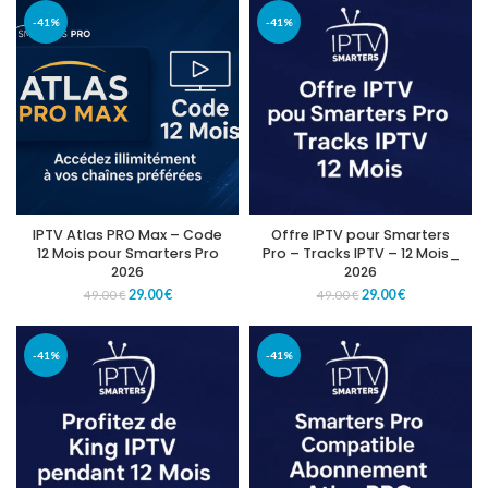
-41%
-41%
IPTV Atlas PRO Max – Code
Offre IPTV pour Smarters
12 Mois pour Smarters Pro
Pro – Tracks IPTV – 12 Mois_
2026
2026
29.00
€
29.00
€
49.00
€
49.00
€
-41%
-41%