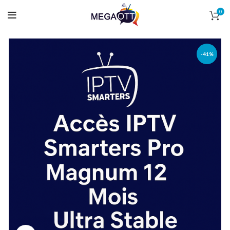
0
-41%