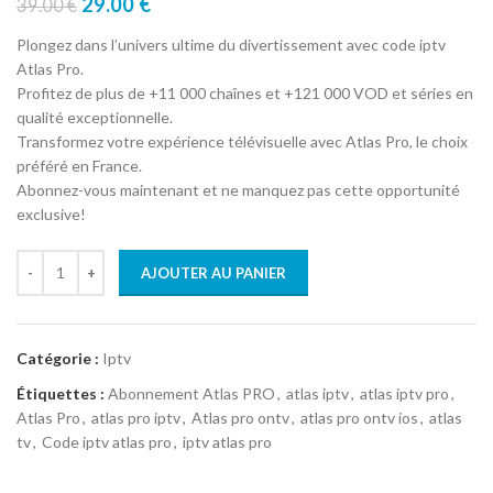
29.00
€
39.00
€
Plongez dans l’univers ultime du divertissement avec code iptv
Atlas Pro.
Profitez de plus de +11 000 chaînes et +121 000 VOD et séries en
qualité exceptionnelle.
Transformez votre expérience télévisuelle avec Atlas Pro, le choix
préféré en France.
Abonnez-vous maintenant et ne manquez pas cette opportunité
exclusive!
AJOUTER AU PANIER
Catégorie :
Iptv
Étiquettes :
Abonnement Atlas PRO
,
atlas iptv
,
atlas iptv pro
,
Atlas Pro
,
atlas pro iptv
,
Atlas pro ontv
,
atlas pro ontv ios
,
atlas
tv
,
Code iptv atlas pro
,
iptv atlas pro