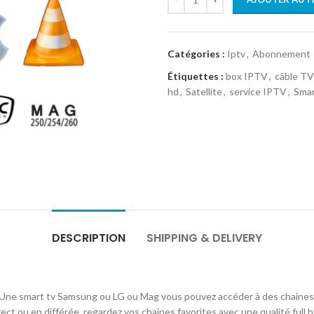
Catégories :
Iptv
,
Abonnement
Étiquettes :
box IPTV
,
câble TV
hd
,
Satellite
,
service IPTV
,
Sma
DESCRIPTION
SHIPPING & DELIVERY
 smart tv Samsung ou LG ou Mag vous pouvez accéder à des chaines t
ect ou en différée, regardez vos chaines favorites avec une qualité ful