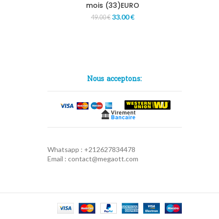
mois (33)EURO
33.00
€
49.00
€
Nous acceptons:
Whatsapp : +212627834478
Email : contact@megaott.com