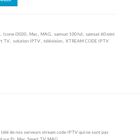
,
Icone i3030
,
Mac
,
MAG
,
samsat 100 hd
,
samsat 60 mini
rt TV
,
solution IPTV
,
télévision
,
XTREAM CODE IPTV
élé de nos serveurs xtream code IPTV qui ne sont pas
l hd sur Pc, Mac, Smart TV, MAG…