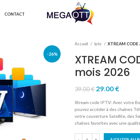
CONTACT
Accueil
Iptv
XTREAM CODE 
-26%
XTREAM COD
mois 2026
29.00
€
39.00
€
Xtream code IPTV: Avec votre Bo
pouvez accéder à des chaines Tél
votre couverture Satellite, des S
chaines favorites avec une qualité
AJOUTER AU P